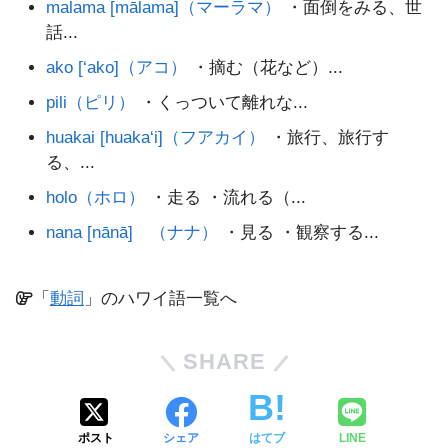
malama [mālama]（マーラマ）
・面倒をみる、世
話...
ako [‘ako]（アコ）
・摘む（花など）...
pili（ピリ）
・くっついて離れな...
huakai [huaka‘i]（フアカイ）
・旅行、旅行す
る、...
holo（ホロ）
・走る ・流れる（...
nana [nānā] （ナナ）
・見る ・観察する...
「
動詞
」のハワイ語一覧へ
SHARE
ポスト
シェア
はてブ
LINE