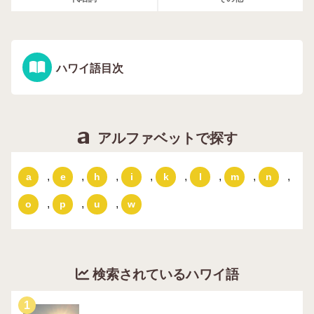
ハワイ語目次
アルファベットで探す
,
,
,
,
,
,
,
,
a
e
h
i
k
l
m
n
,
,
,
o
p
u
w
検索されているハワイ語
1