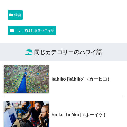
動詞
「a」ではじまるハワイ語
同じカテゴリーのハワイ語
kahiko [kāhiko]（カーヒコ）
hoike [hō‘ike]（ホーイケ）