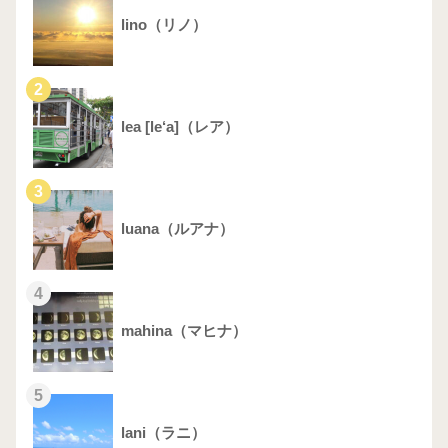
lino（リノ）
2
lea [le‘a]（レア）
3
luana（ルアナ）
4
mahina（マヒナ）
5
lani（ラニ）