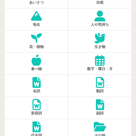
あいさつ
自然
地名
人や気持ち
花・植物
生き物
食べ物
数字・曜日・月
名詞
動詞
形容詞
副詞
代名詞
その他