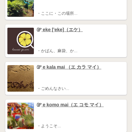
・ここに・この場所...
eke [ʻeke]（エケ）
・かばん、麻袋、か...
e kala mai （エ カラ マイ）
・ごめんなさい...
e komo mai（エ コモ マイ）
・ようこそ...