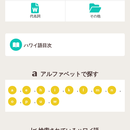
代名詞
その他
ハワイ語目次
アルファベットで探す
,
,
,
,
,
,
,
,
a
e
h
i
k
l
m
n
,
,
,
o
p
u
w