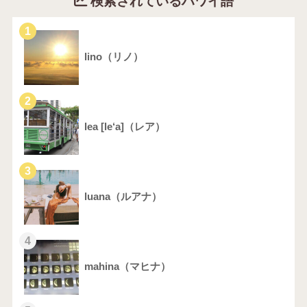
検索されているハワイ語
1
lino（リノ）
2
lea [le‘a]（レア）
3
luana（ルアナ）
4
mahina（マヒナ）