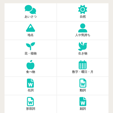
あいさつ
自然
地名
人や気持ち
花・植物
生き物
食べ物
数字・曜日・月
名詞
動詞
形容詞
副詞