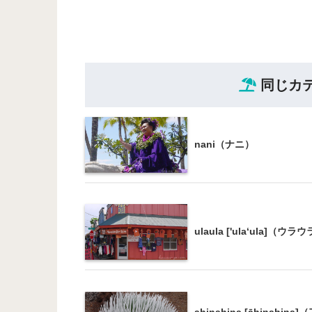
同じカ
nani（ナニ）
ulaula ['ula‘ula]（ウラ
ahinahina [āhinahina]