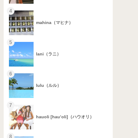
4
mahina（マヒナ）
5
lani（ラニ）
6
lulu（ルル）
7
hauoli [hau‘oli]（ハウオリ）
8