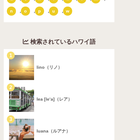
,
,
,
,
n
o
p
u
w
検索されているハワイ語
1
lino（リノ）
2
lea [le‘a]（レア）
3
luana（ルアナ）