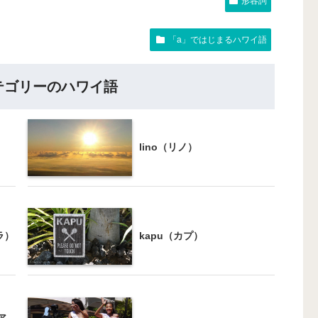
形容詞
「a」ではじまるハワイ語
テゴリーのハワイ語
lino（リノ）
ウラ）
kapu（カプ）
（ア