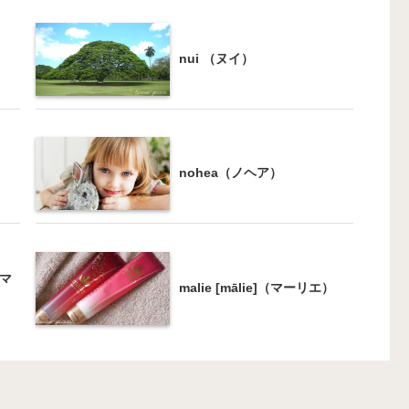
nui （ヌイ）
nohea（ノヘア）
（マ
malie [mālie]（マーリエ）