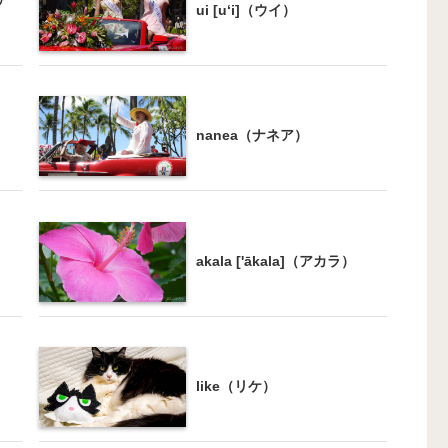
ui [u‘i]（ウイ）
nanea（ナネア）
akala ['ākala]（アカラ）
like（リケ）