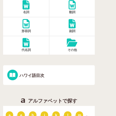
名詞
動詞
形容詞
副詞
代名詞
その他
ハワイ語目次
アルファベットで探す
,
,
,
,
,
,
,
a
e
h
i
k
l
m