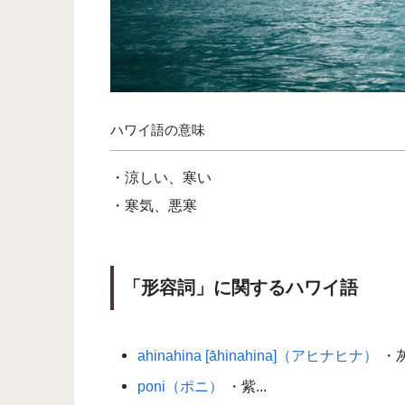
ハワイ語の意味
・涼しい、寒い
・寒気、悪寒
「形容詞」に関するハワイ語
ahinahina [āhinahina]（アヒナヒナ）
・灰
poni（ポニ）
・紫...