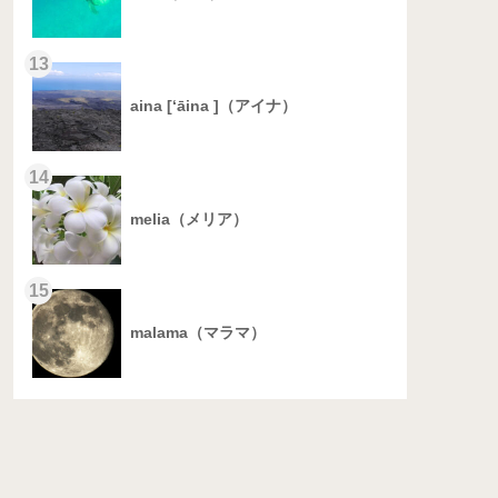
13
aina [‘āina ]（アイナ）
14
melia（メリア）
15
malama（マラマ）