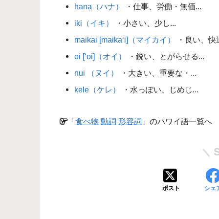
hana（ハナ）
・仕事、労働・無価...
iki（イキ）
・小さい、少し...
maikai [maika‘i]（マイカイ）
・良い、快適
oi [‘oi]（オイ）
・鋭い、とがらせる...
nui （ヌイ）
・大きい、重要な・...
kele（ケレ）
・水っぽい、じめじ...
「
食べ物
動詞
形容詞
」のハワイ語一覧へ
ポスト
シェ