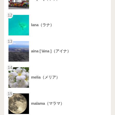
12
lana（ラナ）
13
aina [‘āina ]（アイナ）
14
melia（メリア）
15
malama（マラマ）