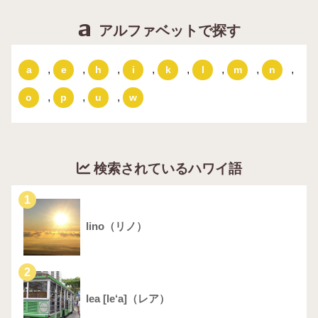
アルファベットで探す
,
,
,
,
,
,
,
,
a
e
h
i
k
l
m
n
,
,
,
o
p
u
w
検索されているハワイ語
1
lino（リノ）
2
lea [le‘a]（レア）