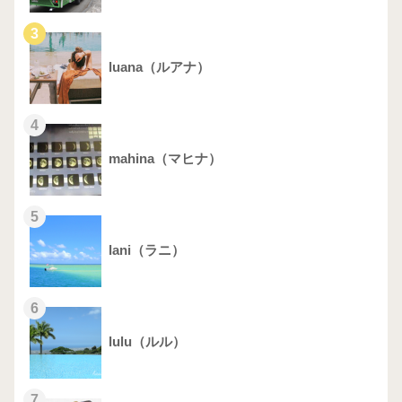
3
luana（ルアナ）
4
mahina（マヒナ）
5
lani（ラニ）
6
lulu（ルル）
7