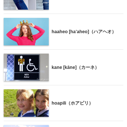
haaheo [ha‘aheo]（ハアヘオ）
kane [kāne]（カーネ）
hoapili（ホアピリ）