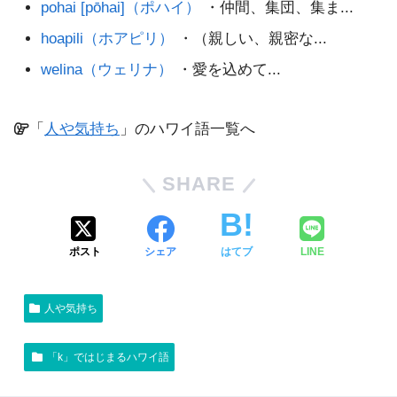
pohai [pōhai]（ポハイ）
・仲間、集団、集ま...
hoapili（ホアピリ）
・（親しい、親密な...
welina（ウェリナ）
・愛を込めて...
「
人や気持ち
」のハワイ語一覧へ
SHARE
ポスト
シェア
はてブ
LINE
人や気持ち
「k」ではじまるハワイ語