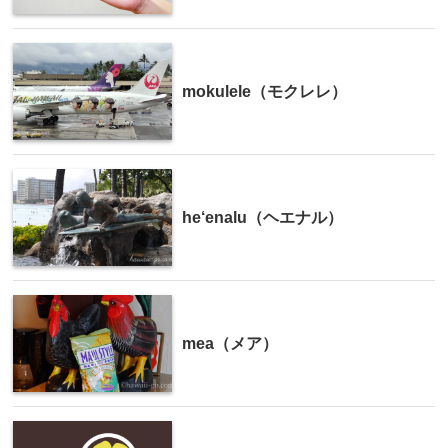
mokulele（モクレレ）
he‘enalu（ヘエナル）
mea（メア）