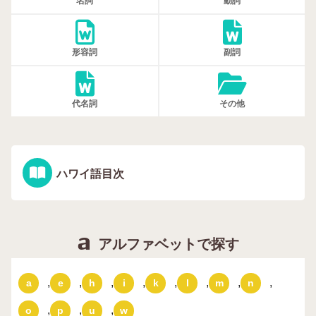
名詞
動詞
形容詞
副詞
代名詞
その他
ハワイ語目次
アルファベットで探す
,
,
,
,
,
,
,
,
a
e
h
i
k
l
m
n
,
,
,
o
p
u
w