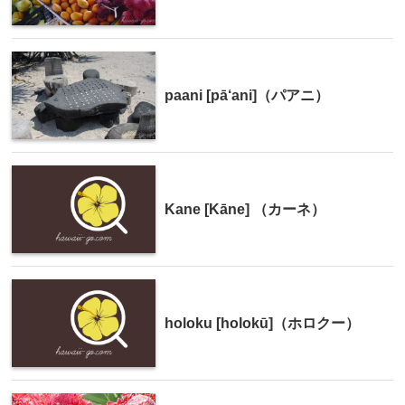
paani [pā‘ani]（パアニ）
Kane [Kāne] （カーネ）
holoku [holokū]（ホロクー）