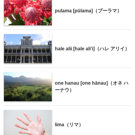
pulama [pūlama]（プーラマ）
hale alii [hale ali‘i]（ハレ アリイ）
one hanau [one hānau]（オネ ハ
ーナウ）
lima（リマ）