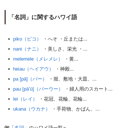
「名詞」に関するハワイ語
piko（ピコ）
・へそ ・丘または...
nani（ナニ）
・美しさ、栄光 ・...
melemele（メレメレ）
・黄...
heiau（ヘイアウ）
・神殿...
pa [pā]（パー）
・堀、敷地・大皿、...
pau [pāʻū]（パーウー）
・婦人用のスカート...
lei（レイ）
・花冠、花輪、花輪...
ukana（ウカナ）
・手荷物、かばん、...
「
名詞
」のハワイ語一覧へ