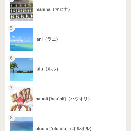
mahina（マヒナ）
5
lani（ラニ）
6
lulu（ルル）
7
hauoli [hau‘oli]（ハウオリ）
8
oluolu [‘olu‘olu]（オルオル）