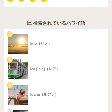
検索されているハワイ語
1
lino（リノ）
2
lea [le‘a]（レア）
3
luana（ルアナ）
4