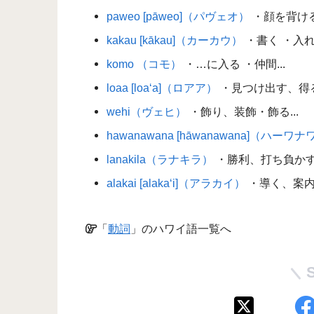
paweo [pāweo]（パヴェオ）
・顔を背ける
kakau [kākau]（カーカウ）
・書く ・入れ墨
komo （コモ）
・…に入る ・仲間...
loaa [loa‘a]（ロアア）
・見つけ出す、得る.
wehi（ヴェヒ）
・飾り、装飾・飾る...
hawanawana [hāwanawana]（ハーワ
lanakila（ラナキラ）
・勝利、打ち負かす.
alakai [alaka‘i]（アラカイ）
・導く、案内す
「
動詞
」のハワイ語一覧へ