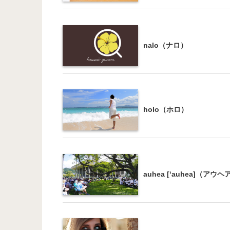
nalo（ナロ）
holo（ホロ）
auhea [‘auhea]（アウヘ