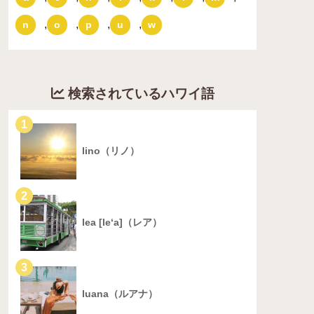
,
,
,
,
n
o
p
u
w
検索されているハワイ語
1
lino（リノ）
2
lea [le‘a]（レア）
3
luana（ルアナ）