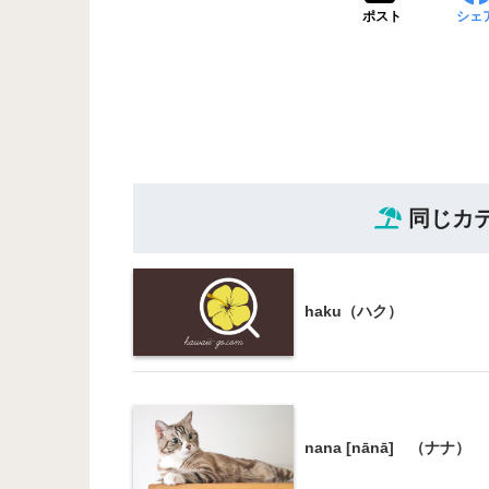
ポスト
シェ
同じカ
haku（ハク）
nana [nānā] （ナナ）