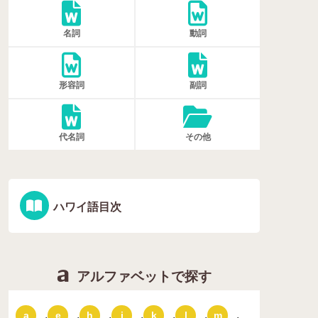
名詞
動詞
形容詞
副詞
代名詞
その他
ハワイ語目次
アルファベットで探す
,
,
,
,
,
,
,
a
e
h
i
k
l
m