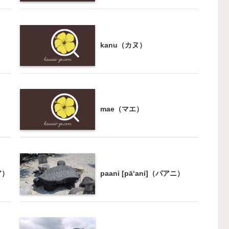
kanu（カヌ）
mae（マエ）
ア）
paani [pā‘ani]（パアニ）