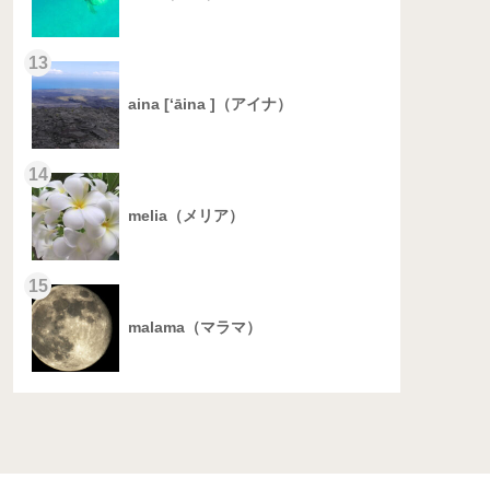
13
aina [‘āina ]（アイナ）
14
melia（メリア）
15
malama（マラマ）