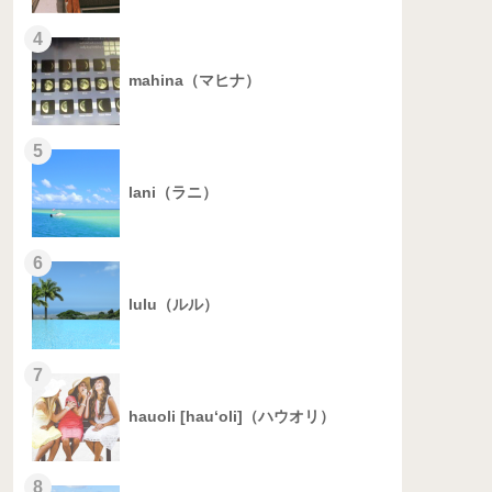
4
mahina（マヒナ）
5
lani（ラニ）
6
lulu（ルル）
7
hauoli [hau‘oli]（ハウオリ）
8