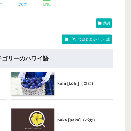
ア
はてブ
LINE
動詞
「k」ではじまるハワイ語
テゴリーのハワイ語
kohi [kōhi]（コヒ）
paka [pākā]（パカ）