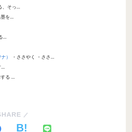
、そっ...
を...
..
ナワナ）
・ささやく ・ささ...
..
る ...
SHARE