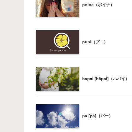
poina（ポイナ）
puni（プニ）
hapai [hāpai]（ハパイ）
pa [pā]（パー）