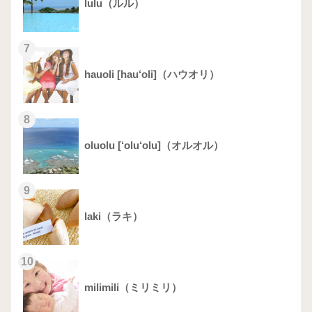
lulu（ルル）
7
hauoli [hau‘oli]（ハウオリ）
8
oluolu [‘olu‘olu]（オルオル）
9
laki（ラキ）
10
milimili（ミリミリ）