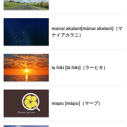
manai akalani[mānai akalani]（マ
ナイアカラニ）
la hiki [lā hiki]（ラーヒキ）
mapu [māpu]（マープ）