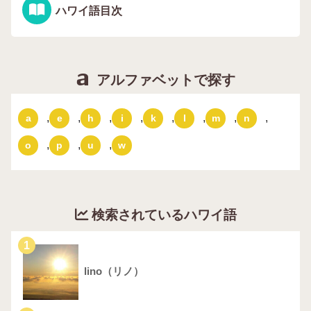
ハワイ語目次
アルファベットで探す
,
,
,
,
,
,
,
,
a
e
h
i
k
l
m
n
,
,
,
o
p
u
w
検索されているハワイ語
1
lino（リノ）