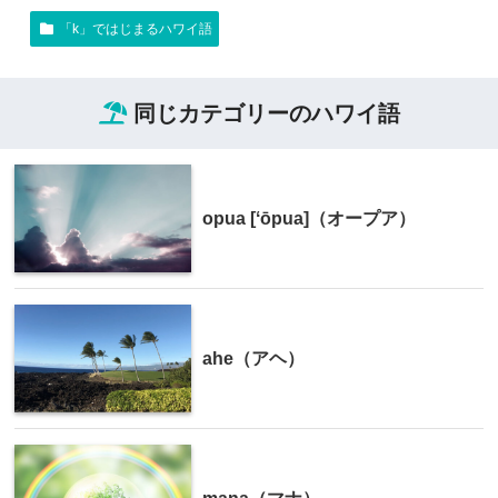
「k」ではじまるハワイ語
同じカテゴリーのハワイ語
opua [ʻōpua]（オープア）
ahe（アヘ）