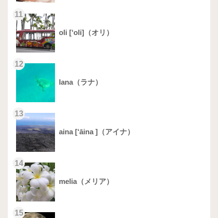
11
oli [‘oli]（オリ）
12
lana（ラナ）
13
aina [‘āina ]（アイナ）
14
melia（メリア）
15