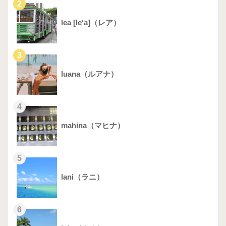
2
lea [le‘a]（レア）
3
luana（ルアナ）
4
mahina（マヒナ）
5
lani（ラニ）
6