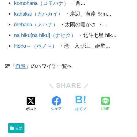
komohana（コモハナ）
・西...
kahakai（カハカイ）
・岸辺、海岸 ※m...
mehana（メハナ）
・太陽の暖かさ ・...
na hiku[nā hiku]（ナヒク）
・北斗七星 hik...
Hono～（ホノ～）
・湾、入り江、絶壁...
「
自然
」のハワイ語一覧へ
SHARE
ポスト
シェア
はてブ
LINE
自然