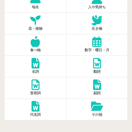
地名
人や気持ち
花・植物
生き物
食べ物
数字・曜日・月
名詞
動詞
形容詞
副詞
代名詞
その他