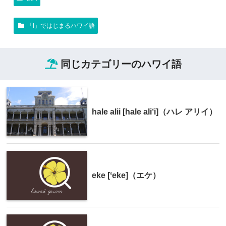
「l」ではじまるハワイ語
同じカテゴリーのハワイ語
hale alii [hale ali‘i]（ハレ アリイ）
eke [ʻeke]（エケ）