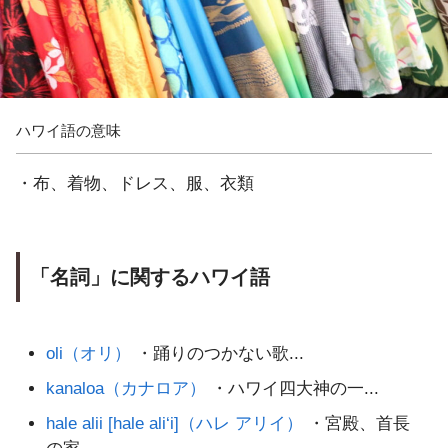
ハワイ語の意味
・布、着物、ドレス、服、衣類
「名詞」に関するハワイ語
oli（オリ）
・踊りのつかない歌...
kanaloa（カナロア）
・ハワイ四大神の一...
hale alii [hale ali‘i]（ハレ アリイ）
・宮殿、首長