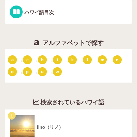
ハワイ語目次
アルファベットで探す
,
,
,
,
,
,
,
,
a
e
h
i
k
l
m
n
,
,
,
o
p
u
w
検索されているハワイ語
1
lino（リノ）