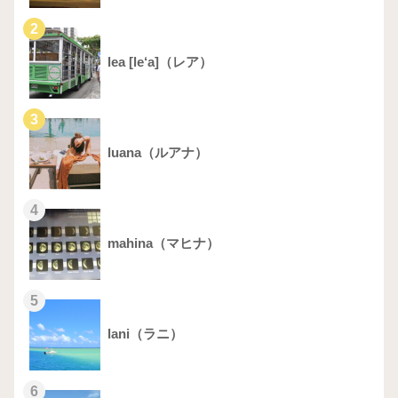
2
lea [le‘a]（レア）
3
luana（ルアナ）
4
mahina（マヒナ）
5
lani（ラニ）
6