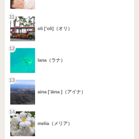
11
oli [‘oli]（オリ）
12
lana（ラナ）
13
aina [‘āina ]（アイナ）
14
melia（メリア）