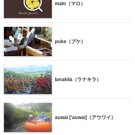
malo（マロ）
puke（プケ）
lanakila（ラナキラ）
auwai [‘auwai]（アウワイ）