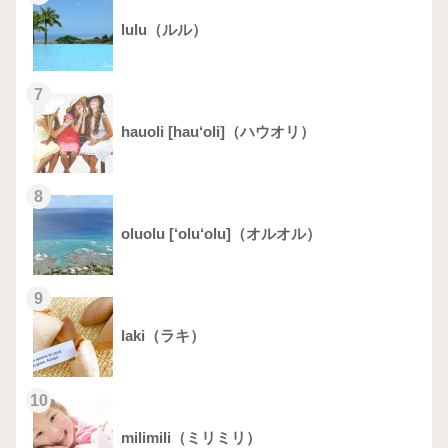
lulu（ルル）
7
hauoli [hau‘oli]（ハウオリ）
8
oluolu [‘olu‘olu]（オルオル）
9
laki（ラキ）
10
milimili（ミリミリ）