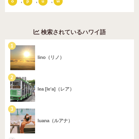
,
,
,
o
p
u
w
検索されているハワイ語
1
lino（リノ）
2
lea [le‘a]（レア）
3
luana（ルアナ）