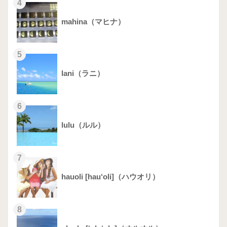
4
mahina（マヒナ）
5
lani（ラニ）
6
lulu（ルル）
7
hauoli [hau‘oli]（ハウオリ）
8