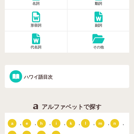
名詞
動詞
形容詞
副詞
代名詞
その他
ハワイ語目次
アルファベットで探す
,
,
,
,
,
,
,
,
a
e
h
i
k
l
m
n