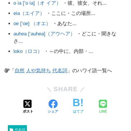
o ia [‘o ia]（オ イア）
・彼、彼女、それ...
eia（エイア）
・ここに・この場所...
oe [‘oe] （オエ）
・あなた...
auhea [‘auhea]（アウヘア）
・どこに・聞きな
さ...
loko（ロコ）
・～の中に、内部・...
「
自然
人や気持ち
代名詞
」のハワイ語一覧へ
SHARE
ポスト
シェア
はてブ
LINE
代名詞