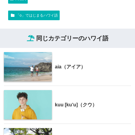
「o」ではじまるハワイ語
同じカテゴリーのハワイ語
aia（アイア）
kuu [ku‘u]（クウ）