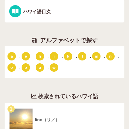
ハワイ語目次
アルファベットで探す
,
,
,
,
,
,
,
,
a
e
h
i
k
l
m
n
,
,
,
o
p
u
w
検索されているハワイ語
1
lino（リノ）