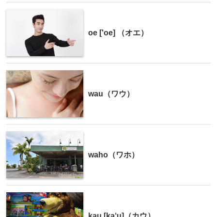
oe ['oe] （オエ）
wau（ワウ）
waho（ワホ）
kau [ka‘u]（カウ）