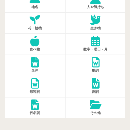
地名
人や気持ち
花・植物
生き物
食べ物
数字・曜日・月
名詞
動詞
形容詞
副詞
代名詞
その他