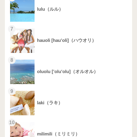
lulu（ルル）
7
hauoli [hau‘oli]（ハウオリ）
8
oluolu [‘olu‘olu]（オルオル）
9
laki（ラキ）
10
milimili（ミリミリ）