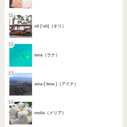
11
oli [‘oli]（オリ）
12
lana（ラナ）
13
aina [‘āina ]（アイナ）
14
melia（メリア）