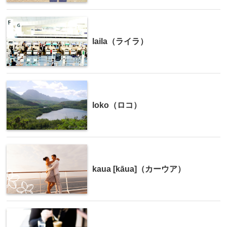
laila（ライラ）
loko（ロコ）
kaua [kāua]（カーウア）