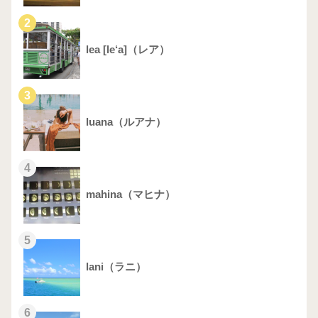
2
lea [le‘a]（レア）
3
luana（ルアナ）
4
mahina（マヒナ）
5
lani（ラニ）
6