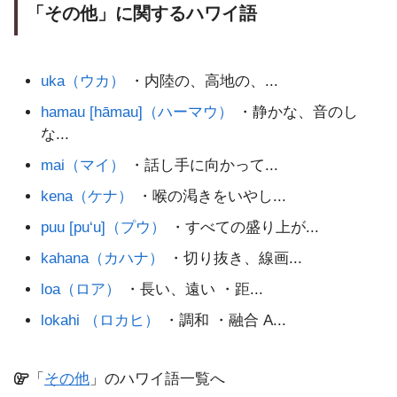
「その他」に関するハワイ語
uka（ウカ）
・内陸の、高地の、...
hamau [hāmau]（ハーマウ）
・静かな、音のし
な...
mai（マイ）
・話し手に向かって...
kena（ケナ）
・喉の渇きをいやし...
puu [pu‘u]（プウ）
・すべての盛り上が...
kahana（カハナ）
・切り抜き、線画...
loa（ロア）
・長い、遠い ・距...
lokahi （ロカヒ）
・調和 ・融合 A...
「
その他
」のハワイ語一覧へ