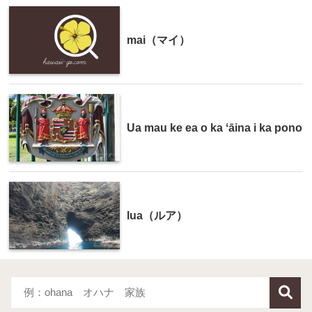
mai（マイ）
Ua mau ke ea o ka ʻāina i ka pono
lua（ルア）