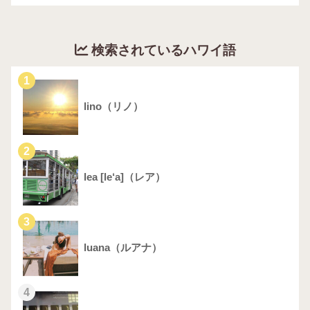
検索されているハワイ語
1
lino（リノ）
2
lea [le‘a]（レア）
3
luana（ルアナ）
4