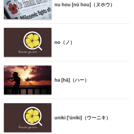
nu hou [nū hou]（ヌホウ）
no（ノ）
ha [hā]（ハー）
uniki [ʻūniki]（ウーニキ）