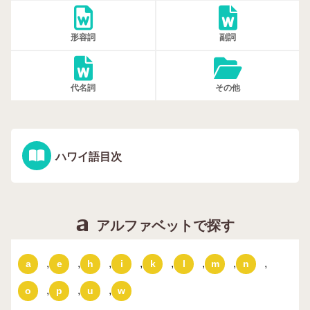
形容詞
副詞
代名詞
その他
ハワイ語目次
アルファベットで探す
,
,
,
,
,
,
,
,
a
e
h
i
k
l
m
n
,
,
,
o
p
u
w