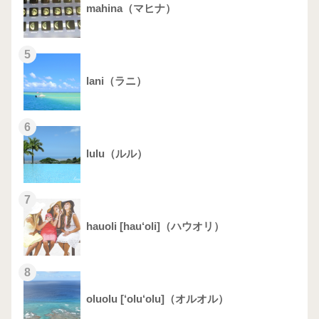
mahina（マヒナ）
5
lani（ラニ）
6
lulu（ルル）
7
hauoli [hau‘oli]（ハウオリ）
8
oluolu [‘olu‘olu]（オルオル）