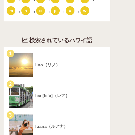
,
,
,
,
,
m
n
o
p
u
w
検索されているハワイ語
1
lino（リノ）
2
lea [le‘a]（レア）
3
luana（ルアナ）