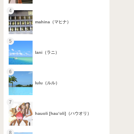
4
mahina（マヒナ）
5
lani（ラニ）
6
lulu（ルル）
7
hauoli [hau‘oli]（ハウオリ）
8