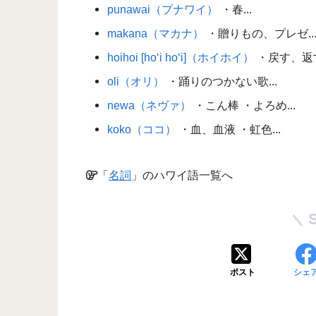
punawai（プナワイ）
・春...
makana（マカナ）
・贈りもの、プレゼ..
hoihoi [ho‘i ho‘i]（ホイホイ）
・戻す、返す
oli（オリ）
・踊りのつかない歌...
newa（ネヴァ）
・こん棒 ・よろめ...
koko（ココ）
・血、血液 ・虹色...
「
名詞
」のハワイ語一覧へ
ポスト
シェ