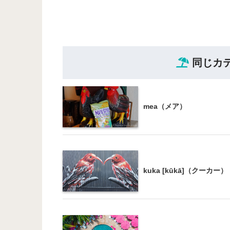
同じカ
mea（メア）
kuka [kūkā]（クーカー）