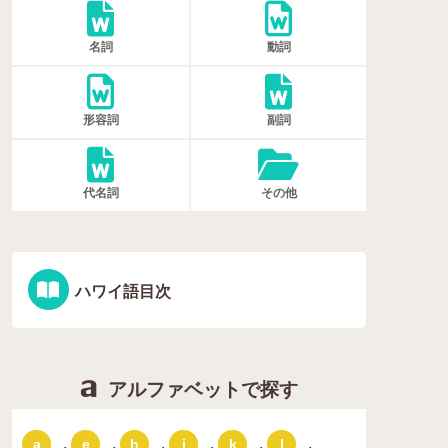
名詞
動詞
形容詞
副詞
代名詞
その他
ハワイ語目次
アルファベットで探す
,
,
,
,
,
,
a
e
h
i
k
l