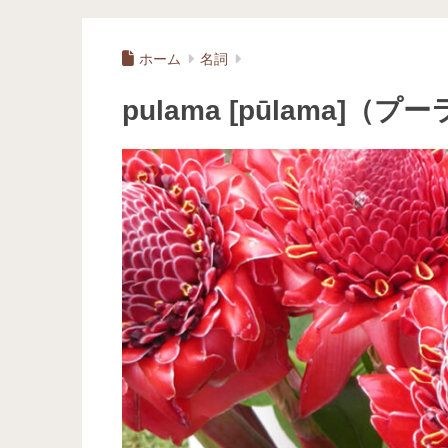
ホーム
名詞
pulama [pūlama]（プ