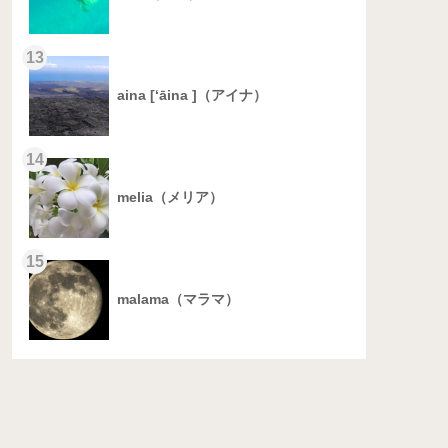
13
aina [‘āina ]（アイナ）
14
melia（メリア）
15
malama（マラマ）