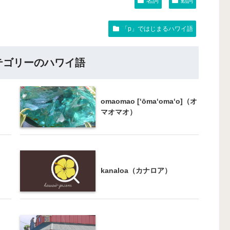
名詞
動詞
「p」ではじまるハワイ語
テゴリーのハワイ語
omaomao [‘ōma‘oma‘o]（オ
マオマオ）
kanaloa（カナロア）