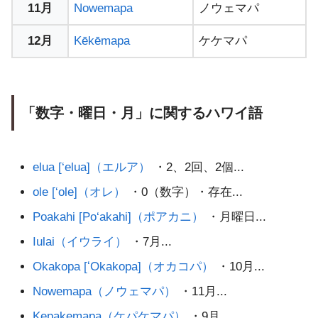
11月
Nowemapa
ノウェマパ
12月
Kēkēmapa
ケケマパ
「数字・曜日・月」に関するハワイ語
elua [‘elua]（エルア）
・2、2回、2個...
ole [‘ole]（オレ）
・0（数字）・存在...
Poakahi [Po‘akahi]（ポアカニ）
・月曜日...
Iulai（イウライ）
・7月...
Okakopa [ʻOkakopa]（オカコパ）
・10月...
Nowemapa（ノウェマパ）
・11月...
Kepakemapa（ケパケマパ）
・9月...