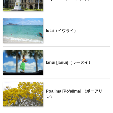
Iulai（イウライ）
lanui [lānui]（ラーヌイ）
Poalima [Pō‘alima] （ポーアリ
マ）