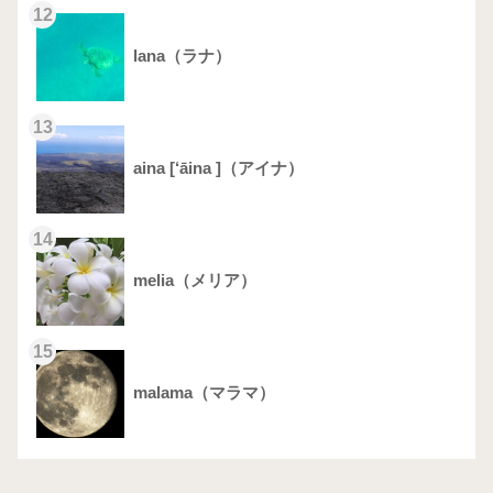
12
lana（ラナ）
13
aina [‘āina ]（アイナ）
14
melia（メリア）
15
malama（マラマ）