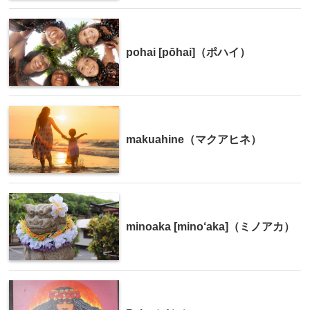
pohai [pōhai]（ポハイ）
makuahine（マクアヒネ）
minoaka [mino‘aka]（ミノアカ）