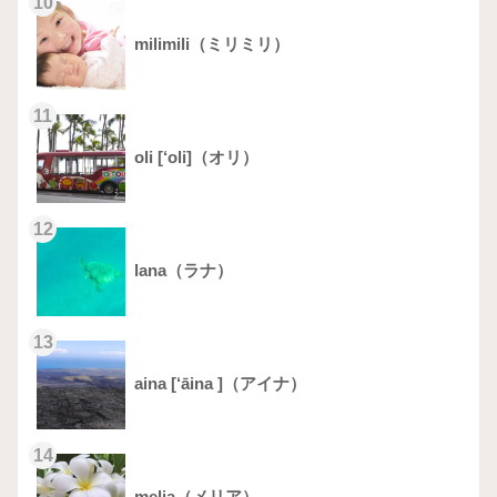
10
milimili（ミリミリ）
11
oli [‘oli]（オリ）
12
lana（ラナ）
13
aina [‘āina ]（アイナ）
14
melia（メリア）