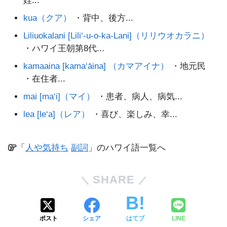
姪...
kua（クア）
・背中、後方...
Liliuokalani [Lili‘-u-o-ka-Lani]（リリウオカラニ）
・ハワイ王朝第8代...
kamaaina [kama‘āina] （カマアイナ）
・地元民
・在住者...
mai [ma‘i]（マイ）
・患者、病人、病気...
lea [le‘a]（レア）
・喜び、楽しみ、幸...
「
人や気持ち
副詞
」のハワイ語一覧へ
SHARE
ポスト
シェア
はてブ
LINE