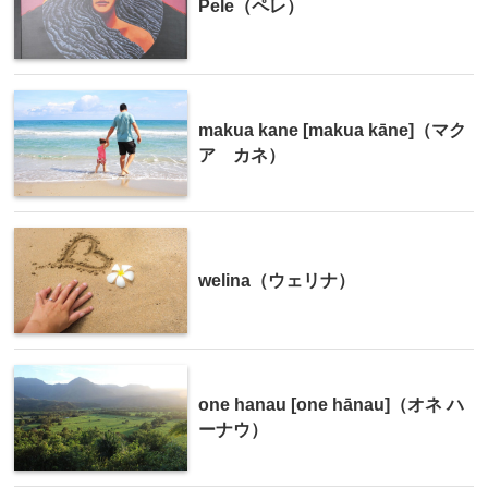
Pele（ペレ）
makua kane [makua kāne]（マク
ア カネ）
welina（ウェリナ）
one hanau [one hānau]（オネ ハ
ーナウ）