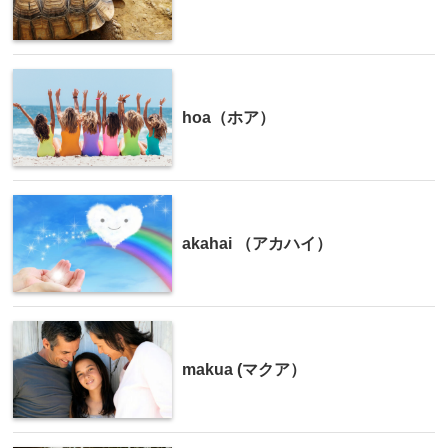
hoa（ホア）
akahai （アカハイ）
makua (マクア）