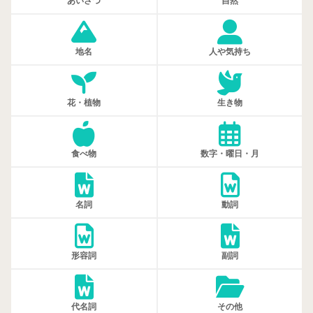
あいさつ
自然
地名
人や気持ち
花・植物
生き物
食べ物
数字・曜日・月
名詞
動詞
形容詞
副詞
代名詞
その他