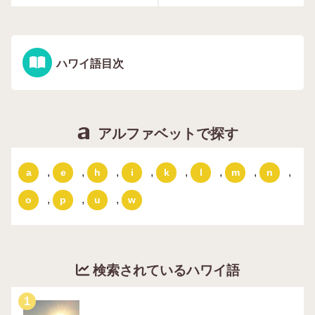
ハワイ語目次
アルファベットで探す
,
,
,
,
,
,
,
,
a
e
h
i
k
l
m
n
,
,
,
o
p
u
w
検索されているハワイ語
1