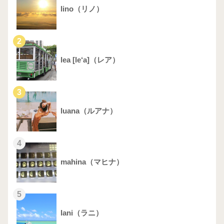
lino（リノ）
2
lea [le‘a]（レア）
3
luana（ルアナ）
4
mahina（マヒナ）
5
lani（ラニ）