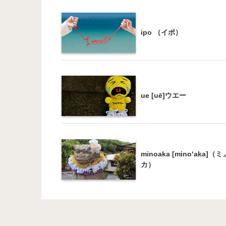
ipo （イポ）
ue [uē]ウエー
minoaka [mino‘aka]（
カ）