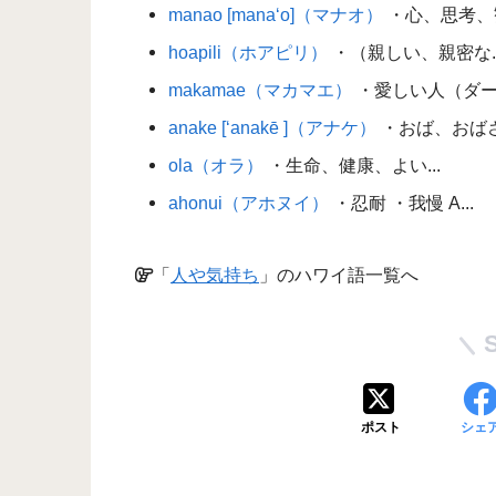
manao [mana‘o]（マナオ）
・心、思考、観念
hoapili（ホアピリ）
・（親しい、親密な..
makamae（マカマエ）
・愛しい人（ダーリ
anake [‘anakē ]（アナケ）
・おば、おばさん
ola（オラ）
・生命、健康、よい...
ahonui（アホヌイ）
・忍耐 ・我慢 A...
「
人や気持ち
」のハワイ語一覧へ
ポスト
シェ