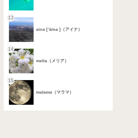
13
aina [‘āina ]（アイナ）
14
melia（メリア）
15
malama（マラマ）