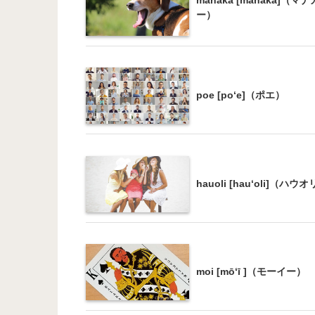
ー）
poe [po‘e]（ポエ）
hauoli [hau‘oli]（ハウ
moi [mōʻī ]（モーイー）