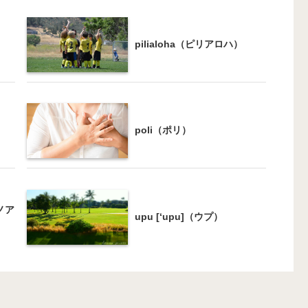
pilialoha（ピリアロハ）
poli（ポリ）
ミノア
upu [‘upu]（ウプ）