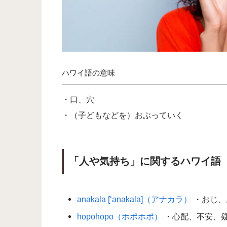
ハワイ語の意味
・口、穴
・（子どもなどを）おぶっていく
「人や気持ち」に関するハワイ語
anakala [‘anakala]（アナカラ）
・おじ、お
hopohopo（ホポホポ）
・心配、不安、疑い