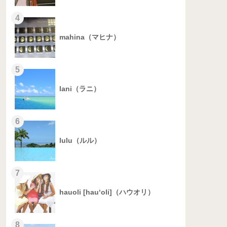
4
mahina（マヒナ）
5
lani（ラニ）
6
lulu（ルル）
7
hauoli [hau‘oli]（ハウオリ）
8