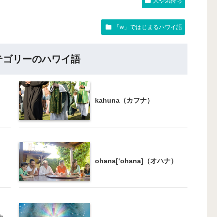
人や気持ち
「w」ではじまるハワイ語
テゴリーのハワイ語
kahuna（カフナ）
ohana[‘ohana]（オハナ）
カ