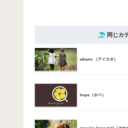
同じカ
aikane （アイカネ）
hope（ホペ）
manaka [manakā]（マナ