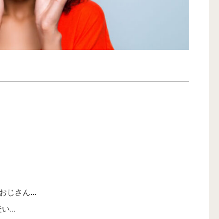
じさん...
...