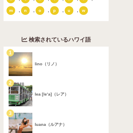
,
,
,
,
,
m
n
o
p
u
w
検索されているハワイ語
1
lino（リノ）
2
lea [le‘a]（レア）
3
luana（ルアナ）