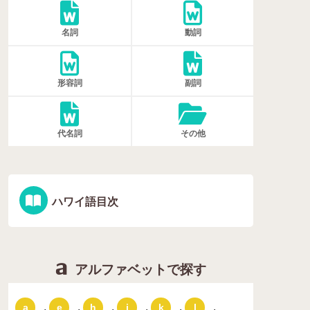
名詞
動詞
形容詞
副詞
代名詞
その他
ハワイ語目次
アルファベットで探す
,
,
,
,
,
,
a
e
h
i
k
l