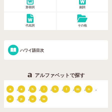
形容詞
副詞
代名詞
その他
ハワイ語目次
アルファベットで探す
,
,
,
,
,
,
,
,
a
e
h
i
k
l
m
n
,
,
,
o
p
u
w