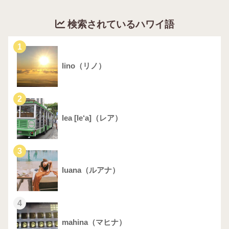
検索されているハワイ語
1
lino（リノ）
2
lea [le‘a]（レア）
3
luana（ルアナ）
4
mahina（マヒナ）