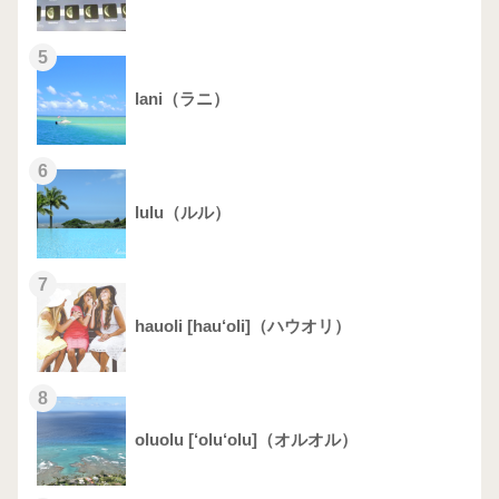
5
lani（ラニ）
6
lulu（ルル）
7
hauoli [hau‘oli]（ハウオリ）
8
oluolu [‘olu‘olu]（オルオル）