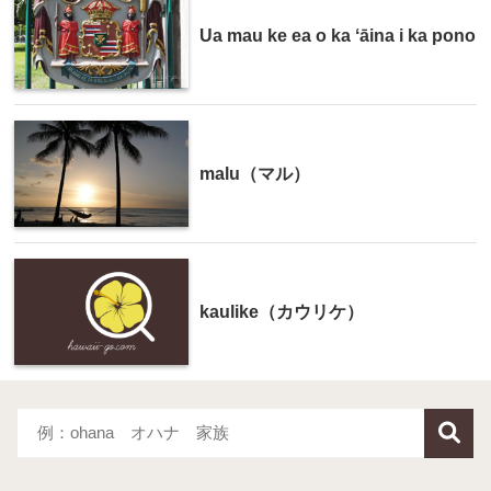
Ua mau ke ea o ka ʻāina i ka pono
malu（マル）
kaulike（カウリケ）