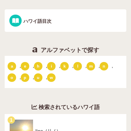
ハワイ語目次
アルファベットで探す
,
,
,
,
,
,
,
,
a
e
h
i
k
l
m
n
,
,
,
o
p
u
w
検索されているハワイ語
1
lino（リノ）