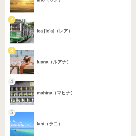
2
lea [le‘a]（レア）
3
luana（ルアナ）
4
mahina（マヒナ）
5
lani（ラニ）