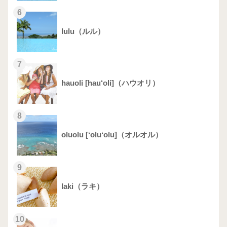
6
lulu（ルル）
7
hauoli [hau‘oli]（ハウオリ）
8
oluolu [‘olu‘olu]（オルオル）
9
laki（ラキ）
10