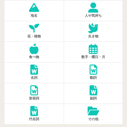
地名
人や気持ち
花・植物
生き物
食べ物
数字・曜日・月
名詞
動詞
形容詞
副詞
代名詞
その他