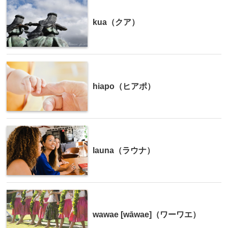
kua（クア）
hiapo（ヒアポ）
launa（ラウナ）
wawae [wāwae]（ワーワエ）