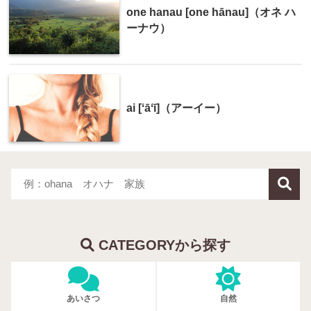
one hanau [one hānau]（オネ ハ
ーナウ）
ai [ʻāʻī]（アーイー）
CATEGORYから探す
あいさつ
自然