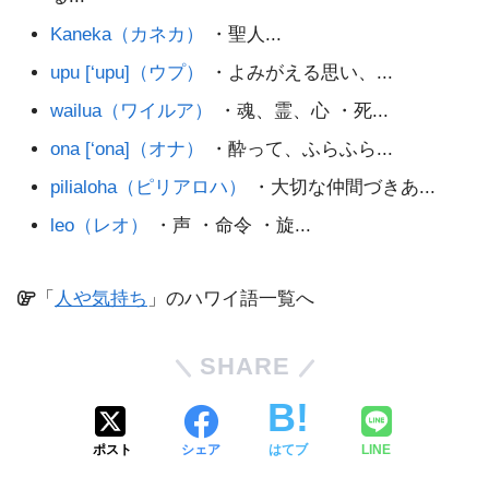
Kaneka（カネカ）
・聖人...
upu [‘upu]（ウプ）
・よみがえる思い、...
wailua（ワイルア）
・魂、霊、心 ・死...
ona [‘ona]（オナ）
・酔って、ふらふら...
pilialoha（ピリアロハ）
・大切な仲間づきあ...
leo（レオ）
・声 ・命令 ・旋...
「
人や気持ち
」のハワイ語一覧へ
SHARE
ポスト
シェア
はてブ
LINE