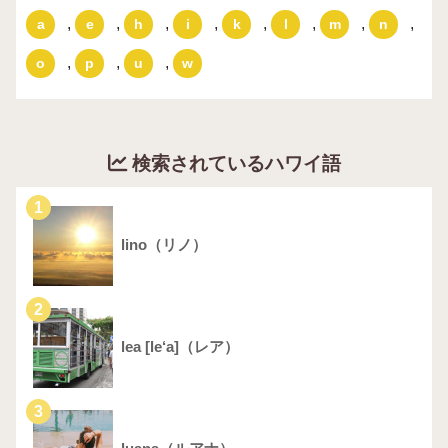
,
,
,
,
,
,
,
,
a
e
h
i
k
l
m
n
,
,
,
o
p
u
w
検索されているハワイ語
1
lino（リノ）
2
lea [le‘a]（レア）
3