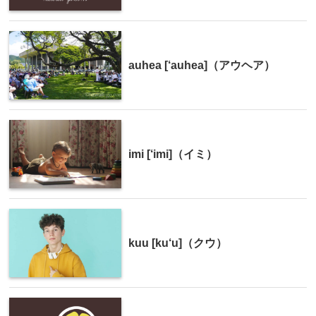
auhea [‘auhea]（アウヘア）
imi [‘imi]（イミ）
kuu [ku‘u]（クウ）