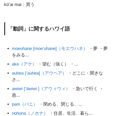
kūʻai mai：買う
「動詞」に関するハワイ語
moeuhane [moe‘uhane]（モエウハネ）
・夢 ・夢
をみる...
ake（アケ）
・望む（強く） ・...
auhea [‘auhea]（アウヘア）
・どこに・聞きな
さ...
awiwi [‘āwiwi ]（アウィウィ）
・急いで行く ・
急...
pani（パニ）
・閉める、閉じる、...
nohona（ノホナ）
・住居、生活、暮ら...