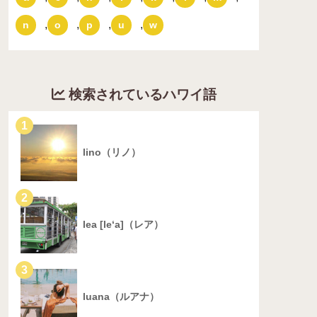
,
,
,
,
n
o
p
u
w
検索されているハワイ語
1
lino（リノ）
2
lea [le‘a]（レア）
3
luana（ルアナ）