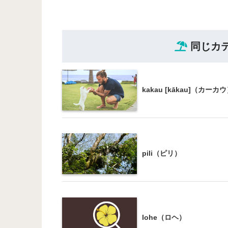
同じカ
kakau [kākau]（カーカ
pili（ピリ）
lohe（ロヘ）