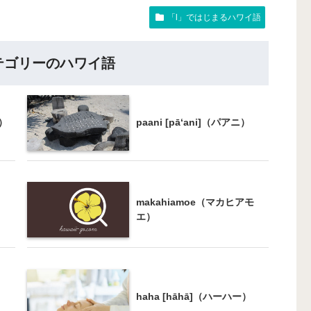
「l」ではじまるハワイ語
テゴリーのハワイ語
ウ）
paani [pā‘ani]（パアニ）
makahiamoe（マカヒアモ
エ）
haha [hāhā]（ハーハー）