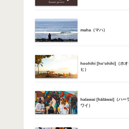
maha（マハ）
hoohihi [ho‘ohihi]（ホ
ヒ）
halawai [hālāwai]（ハ
ワイ）