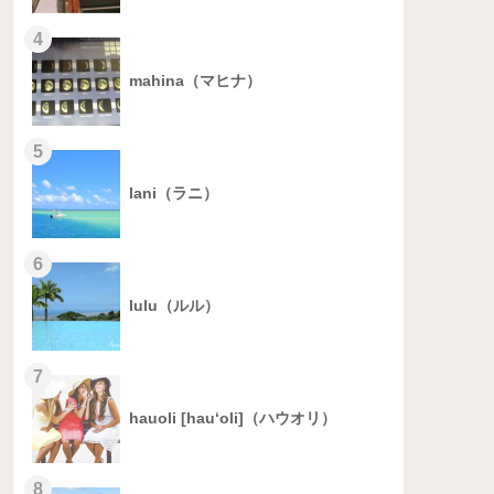
4
mahina（マヒナ）
5
lani（ラニ）
6
lulu（ルル）
7
hauoli [hau‘oli]（ハウオリ）
8