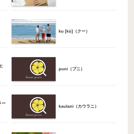
ku [kū]（クー）
オヒ
puni（プニ）
ーラー
kaulani（カウラニ）