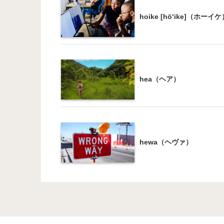
hoike [hō‘ike]（ホーイ
hea（ヘア）
hewa（ヘヴァ）