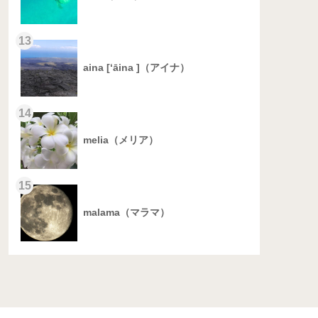
13
aina [‘āina ]（アイナ）
14
melia（メリア）
15
malama（マラマ）