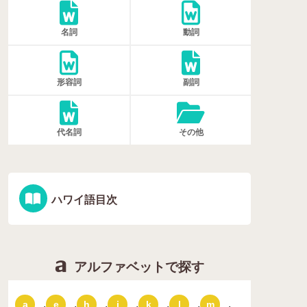
名詞
動詞
形容詞
副詞
代名詞
その他
ハワイ語目次
アルファベットで探す
,
,
,
,
,
,
,
a
e
h
i
k
l
m