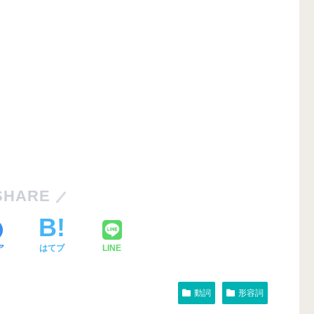
SHARE
ア
はてブ
LINE
動詞
形容詞