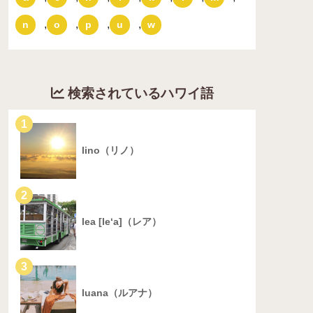
,
,
,
,
n
o
p
u
w
検索されているハワイ語
1
lino（リノ）
2
lea [le‘a]（レア）
3
luana（ルアナ）