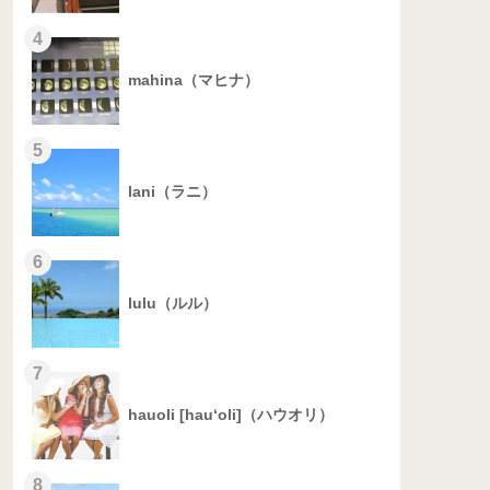
4
mahina（マヒナ）
5
lani（ラニ）
6
lulu（ルル）
7
hauoli [hau‘oli]（ハウオリ）
8