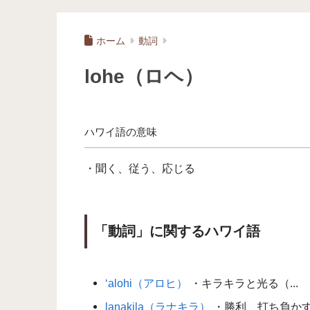
ホーム
動詞
lohe（ロヘ）
ハワイ語の意味
・聞く、従う、応じる
「動詞」に関するハワイ語
‘alohi（アロヒ）
・キラキラと光る（...
lanakila（ラナキラ）
・勝利、打ち負かす.