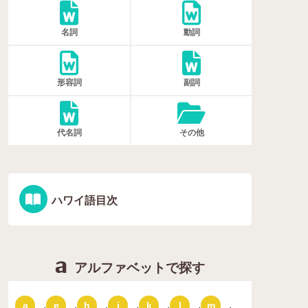
名詞
動詞
形容詞
副詞
代名詞
その他
ハワイ語目次
アルファベットで探す
,
,
,
,
,
,
,
a
e
h
i
k
l
m