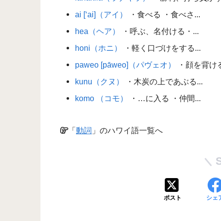
ai [‘ai]（アイ）
・食べる ・食べさ...
hea（ヘア）
・呼ぶ、名付ける・...
honi（ホニ）
・軽く口づけをする...
paweo [pāweo]（パヴェオ）
・顔を背ける
kunu（クヌ）
・木炭の上であぶる...
komo （コモ）
・…に入る ・仲間...
「
動詞
」のハワイ語一覧へ
ポスト
シェ