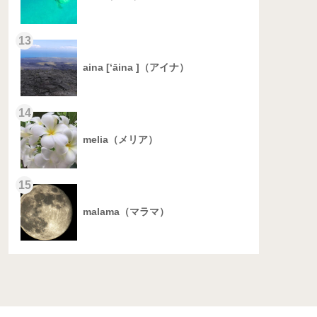
13
aina [‘āina ]（アイナ）
14
melia（メリア）
15
malama（マラマ）