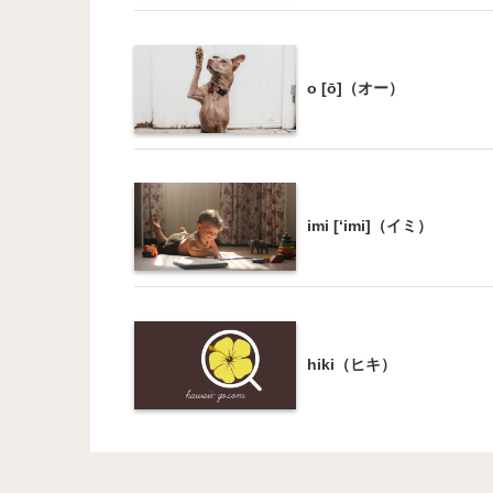
o [ō]（オー）
imi [‘imi]（イミ）
hiki（ヒキ）