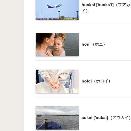
huakai [huaka‘i]（フアカ
イ）
honi（ホニ）
holoi（ホロイ）
aukai ['aukai]（アウカイ