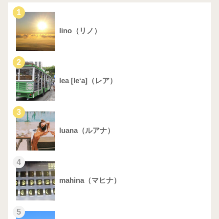
1
lino（リノ）
2
lea [le‘a]（レア）
3
luana（ルアナ）
4
mahina（マヒナ）
5