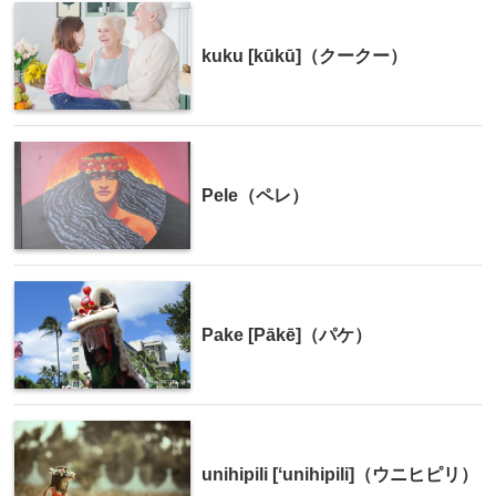
kuku [kūkū]（クークー）
Pele（ペレ）
Pake [Pākē]（パケ）
unihipili [ʻunihipili]（ウニヒピリ）