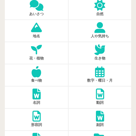
あいさつ
自然
地名
人や気持ち
花・植物
生き物
食べ物
数字・曜日・月
名詞
動詞
形容詞
副詞