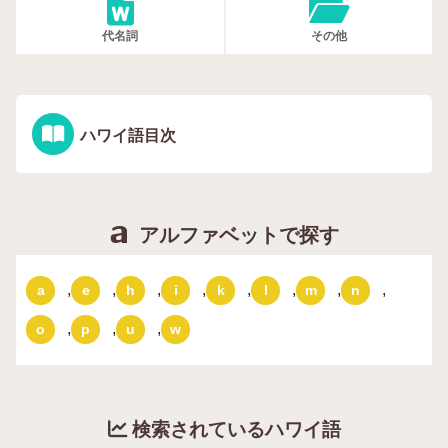
代名詞
その他
ハワイ語目次
アルファベットで探す
,
,
,
,
,
,
,
,
a
e
h
i
k
l
m
n
,
,
,
o
p
u
w
検索されているハワイ語