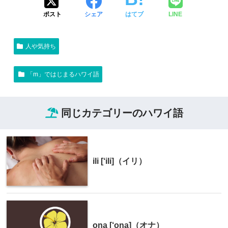
ポスト
シェア
はてブ
LINE
人や気持ち
「m」ではじまるハワイ語
同じカテゴリーのハワイ語
ili [‘ili]（イリ）
ona [‘ona]（オナ）