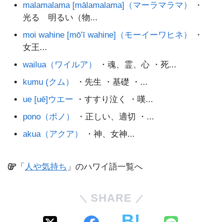
malamalama [mālamalama]（マーラマラマ）
・
光る 明るい（物...
moi wahine [mōʻī wahine]（モーイーワヒネ）
・
女王...
wailua（ワイルア）
・魂、霊、心 ・死...
kumu (クム）
・先生 ・基礎 ・...
ue [uē]ウエー
・すすり泣く ・嘆...
pono（ポノ）
・正しい、適切 ・...
akua（アクア）
・神、女神...
「
人や気持ち
」のハワイ語一覧へ
SHARE