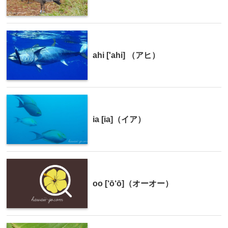
ahi ['ahi] （アヒ）
ia [ia]（イア）
oo [‘ō‘ō]（オーオー）