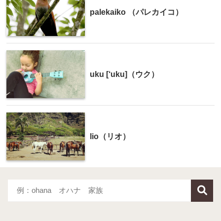
palekaiko （パレカイコ）
uku [‘uku]（ウク）
lio（リオ）