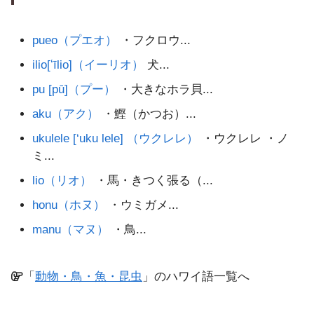
pueo（プエオ）
・フクロウ...
ilio[ʻīlio]（イーリオ）
犬...
pu [pū]（プー）
・大きなホラ貝...
aku（アク）
・鰹（かつお）...
ukulele [‘uku lele] （ウクレレ）
・ウクレレ ・ノ
ミ...
lio（リオ）
・馬・きつく張る（...
honu（ホヌ）
・ウミガメ...
manu（マヌ）
・鳥...
「
動物・鳥・魚・昆虫
」のハワイ語一覧へ