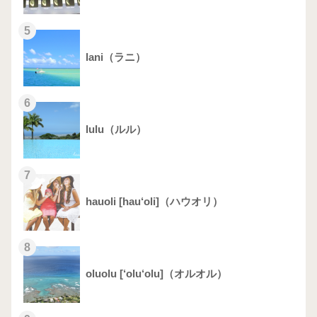
5
lani（ラニ）
6
lulu（ルル）
7
hauoli [hau‘oli]（ハウオリ）
8
oluolu [‘olu‘olu]（オルオル）