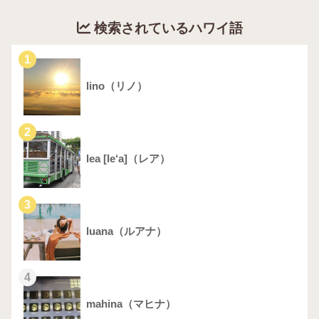
検索されているハワイ語
1
lino（リノ）
2
lea [le‘a]（レア）
3
luana（ルアナ）
4
mahina（マヒナ）