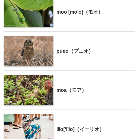
moo [mo‘o]（モオ）
pueo（プエオ）
moa（モア）
ilio[ʻīlio]（イーリオ）