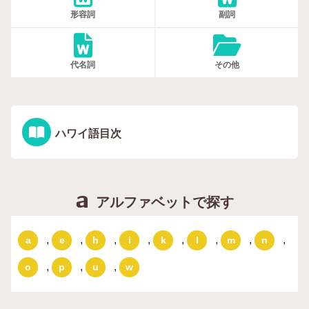
形容詞
副詞
代名詞
その他
ハワイ語目次
アルファベットで探す
,
,
,
,
,
,
,
,
a
e
h
i
k
l
m
n
,
,
,
o
p
u
w