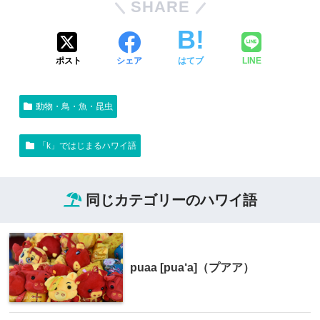
SHARE
ポスト
シェア
はてブ
LINE
動物・鳥・魚・昆虫
「k」ではじまるハワイ語
同じカテゴリーのハワイ語
puaa [pua‘a]（プアア）