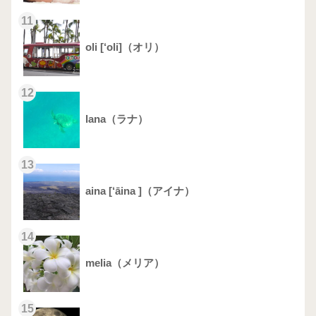
11
oli [‘oli]（オリ）
12
lana（ラナ）
13
aina [‘āina ]（アイナ）
14
melia（メリア）
15