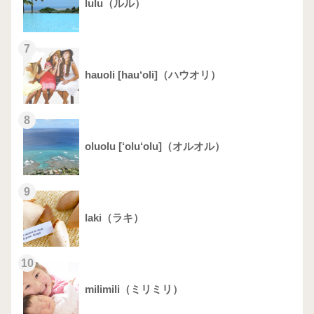
lulu（ルル）
7
hauoli [hau‘oli]（ハウオリ）
8
oluolu [‘olu‘olu]（オルオル）
9
laki（ラキ）
10
milimili（ミリミリ）