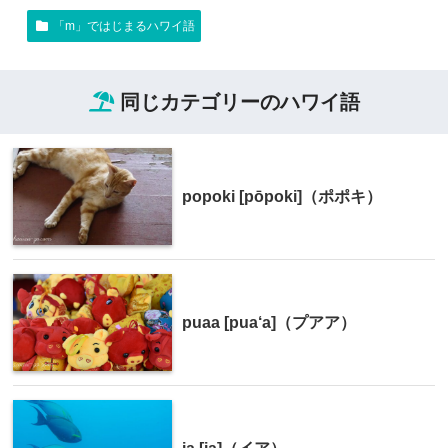
「m」ではじまるハワイ語
同じカテゴリーのハワイ語
popoki [pōpoki]（ポポキ）
puaa [pua‘a]（プアア）