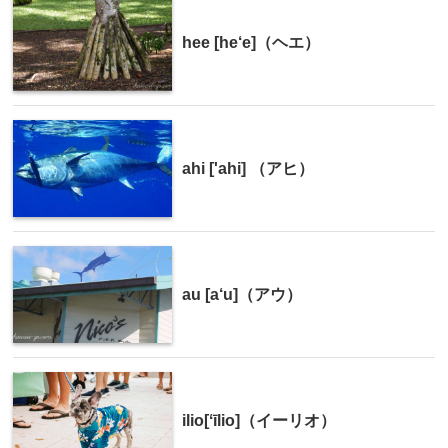
hee [he‘e]（ヘエ）
ahi ['ahi] （アヒ）
au [a‘u]（アウ）
ilio[ʻīlio]（イーリオ）