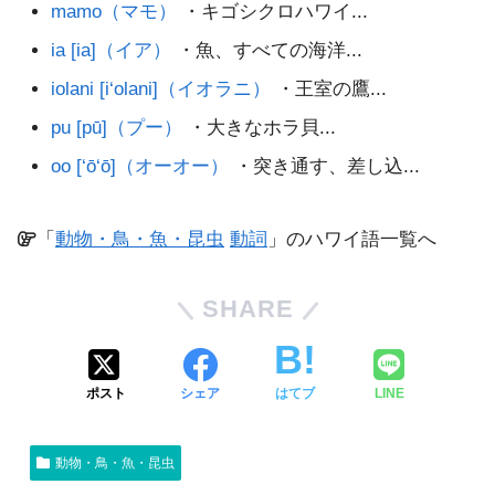
mamo（マモ）
・キゴシクロハワイ...
ia [ia]（イア）
・魚、すべての海洋...
iolani [i‘olani]（イオラニ）
・王室の鷹...
pu [pū]（プー）
・大きなホラ貝...
oo [‘ō‘ō]（オーオー）
・突き通す、差し込...
「
動物・鳥・魚・昆虫
動詞
」のハワイ語一覧へ
SHARE
ポスト
シェア
はてブ
LINE
動物・鳥・魚・昆虫