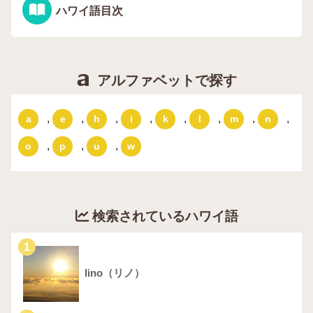
ハワイ語目次
アルファベットで探す
,
,
,
,
,
,
,
,
a
e
h
i
k
l
m
n
,
,
,
o
p
u
w
検索されているハワイ語
1
lino（リノ）