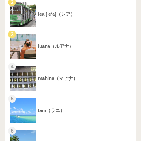
2
lea [le‘a]（レア）
3
luana（ルアナ）
4
mahina（マヒナ）
5
lani（ラニ）
6