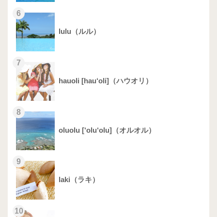
6
lulu（ルル）
7
hauoli [hau‘oli]（ハウオリ）
8
oluolu [‘olu‘olu]（オルオル）
9
laki（ラキ）
10