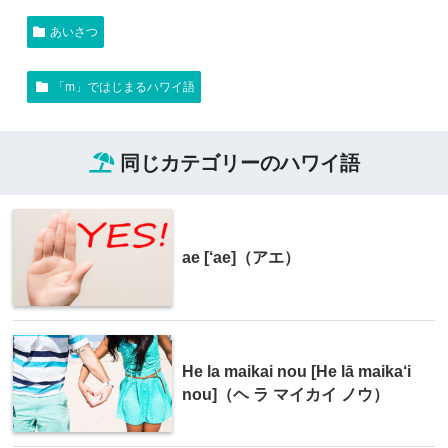
あいさつ
「m」ではじまるハワイ語
同じカテゴリーのハワイ語
ae [‘ae]（アエ）
He la maikai nou [He lā maika‘i
nou]（ヘ ラ マイカイ ノウ）