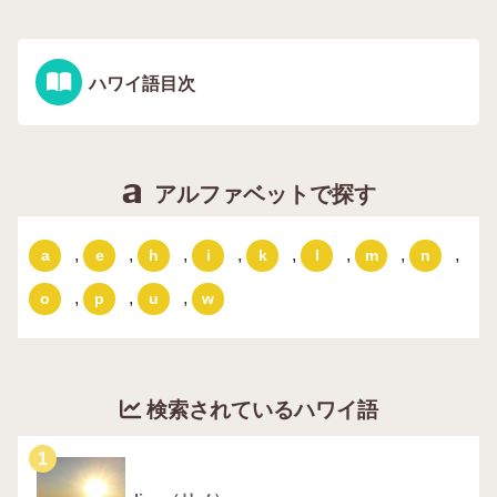
ハワイ語目次
アルファベットで探す
,
,
,
,
,
,
,
,
a
e
h
i
k
l
m
n
,
,
,
o
p
u
w
検索されているハワイ語
1