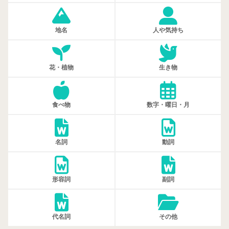
地名
人や気持ち
花・植物
生き物
食べ物
数字・曜日・月
名詞
動詞
形容詞
副詞
代名詞
その他