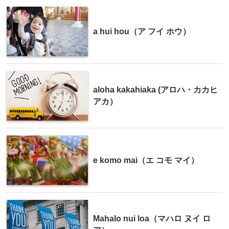
a hui hou（ア フイ ホウ）
aloha kakahiaka (アロハ・カカヒ
アカ）
e komo mai（エ コモ マイ）
Mahalo nui loa（マハロ ヌイ ロ