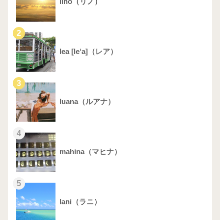
lino（リノ）
2
lea [le‘a]（レア）
3
luana（ルアナ）
4
mahina（マヒナ）
5
lani（ラニ）