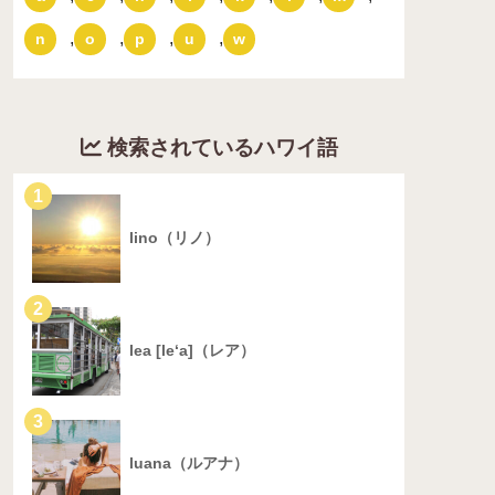
,
,
,
,
n
o
p
u
w
検索されているハワイ語
1
lino（リノ）
2
lea [le‘a]（レア）
3
luana（ルアナ）