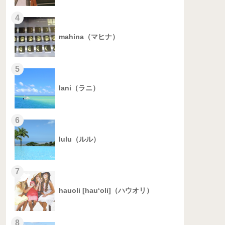
4
mahina（マヒナ）
5
lani（ラニ）
6
lulu（ルル）
7
hauoli [hau‘oli]（ハウオリ）
8