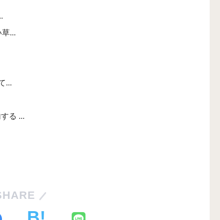
.
...
..
る ...
SHARE