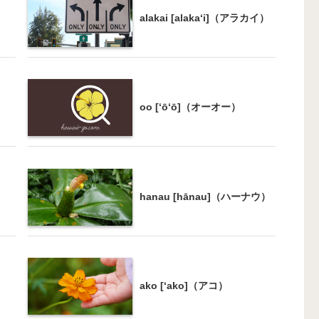
alakai [alaka‘i]（アラカイ）
oo [‘ō‘ō]（オーオー）
hanau [hānau]（ハーナウ）
ako [‘ako]（アコ）