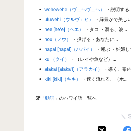
wehewehe（ヴェヘヴェヘ）
・説明する..
uluwehi（ウルヴェヒ）
・緑豊かで美しい草
hee [he‘e]（ヘエ）
・タコ ・滑る、波...
nou（ノウ）
・投げる・あなたに...
hapai [hāpai]（ハパイ）
・運ぶ ・妊娠して.
kui（クイ）
・（レイや魚など）...
alakai [alaka‘i]（アラカイ）
・導く、案内す
kiki [kikī]（キキ）
・速く流れる、（ホ...
「
動詞
」のハワイ語一覧へ