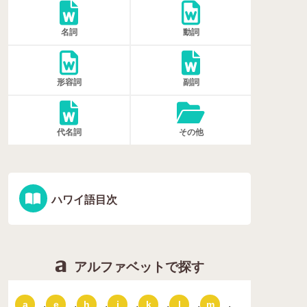
名詞
動詞
形容詞
副詞
代名詞
その他
ハワイ語目次
アルファベットで探す
,
,
,
,
,
,
,
a
e
h
i
k
l
m