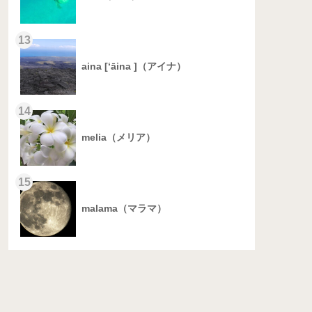
13
aina [‘āina ]（アイナ）
14
melia（メリア）
15
malama（マラマ）