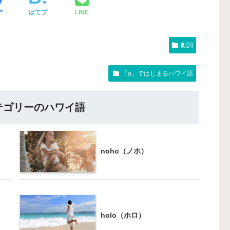
ア
はてブ
LINE
動詞
「a」ではじまるハワイ語
テゴリーのハワイ語
noho（ノホ）
holo（ホロ）